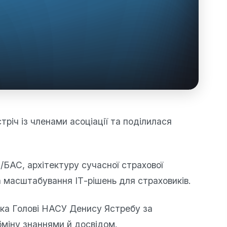
тріч із членами асоціації та поділилася
/БАС, архітектуру сучасної страхової
а масштабування ІТ-рішень для страховиків.
ка Голові НАСУ Денису Ястребу за
бміну знаннями й досвідом.