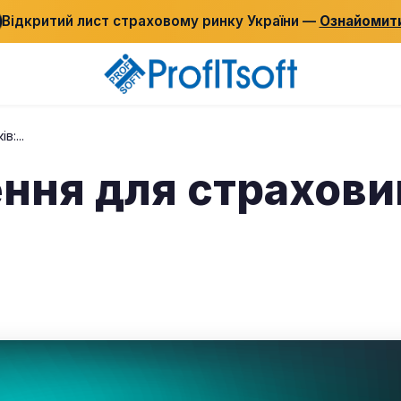
Відкритий лист страховому ринку України —
Ознайомит
:...
ення для страховик