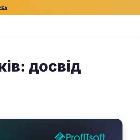
ись
ів: досвід