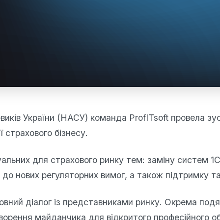
иків України (НАСУ) команда ProfITsoft провела зус
 страхового бізнесу.
уальних для страхового ринку тем: заміну систем 1С
 до нових регуляторних вимог, а також підтримку т
вний діалог із представниками ринку. Окрема подя
створення майданчика для відкритого професійного о