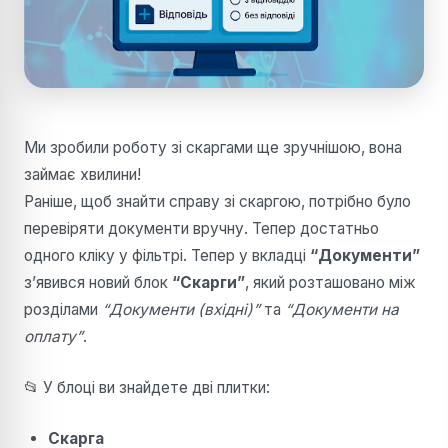
Ми зробили роботу зі скаргами ще зручнішою, вона
займає хвилини!
Раніше, щоб знайти справу зі скаргою, потрібно було
перевіряти документи вручну. Тепер достатньо
одного кліку у фільтрі. Тепер у вкладці
“Документи”
з’явився новий блок
“Скарги”
, який розташовано між
розділами
“Документи (вхідні)”
та
“Документи на
оплату”
.
📂 У блоці ви знайдете дві плитки:
Скарга