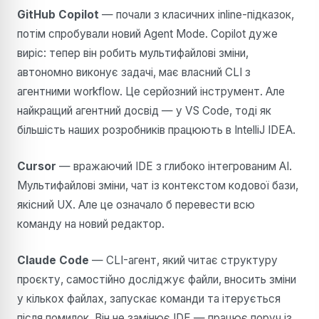
GitHub Copilot
— почали з класичних inline-підказок,
потім спробували новий Agent Mode. Copilot дуже
виріс: тепер він робить мультифайлові зміни,
автономно виконує задачі, має власний CLI з
агентними workflow. Це серйозний інструмент. Але
найкращий агентний досвід — у VS Code, тоді як
більшість наших розробників працюють в IntelliJ IDEA.
Cursor
— вражаючий IDE з глибоко інтегрованим AI.
Мультифайлові зміни, чат із контекстом кодової бази,
якісний UX. Але це означало б перевести всю
команду на новий редактор.
Claude Code
— CLI-агент, який читає структуру
проєкту, самостійно досліджує файли, вносить зміни
у кількох файлах, запускає команди та ітерується
після помилок. Він не замінює IDE — працює поруч із