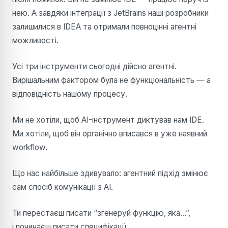
нею. А завдяки інтеграції з JetBrains наші розробники
залишилися в IDEA та отримали повноцінні агентні
можливості.
Усі три інструменти сьогодні дійсно агентні.
Вирішальним фактором була не функціональність — а
відповідність нашому процесу.
Ми не хотіли, щоб AI-інструмент диктував нам IDE.
Ми хотіли, щоб він органічно вписався в уже наявний
workflow.
Що нас найбільше здивувало: агентний підхід змінює
сам спосіб комунікації з AI.
Ти перестаєш писати “згенеруй функцію, яка…”,
і починаєш писати специфікації.