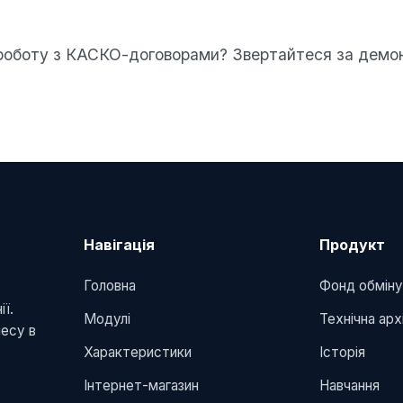
 роботу з КАСКО-договорами? Звертайтеся за демо
Навігація
Продукт
Головна
Фонд обмін
ї.
Модулі
Технічна ар
несу в
Характеристики
Історія
Інтернет-магазин
Навчання