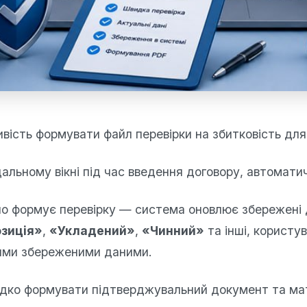
ість формувати файл перевірки на збитковість для
альному вікні під час введення договору, автоматич
но формує перевірку — система оновлює збережені 
зиція»
,
«Укладений»
,
«Чинний»
та інші, користу
ими збереженими даними.
видко формувати підтверджувальний документ та мат