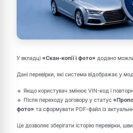
У вкладці
«Скан-копії і фото»
додано можлив
Дані перевірки, які система відображає у мод
🔹 Якщо користувач змінює VIN-код і повтор
🔹 Після переходу договору у статус
«Пропо
фото»
та сформувати PDF-файл із актуальн
Це дозволяє зберігати історію перевірки, ш