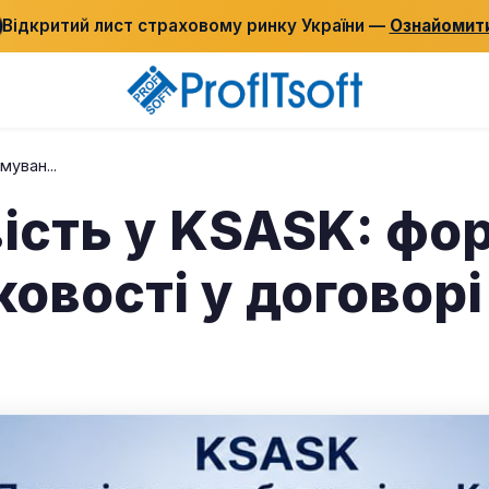
Відкритий лист страховому ринку України —
Ознайомит
муван...
ість у KSASK: фо
ковості у договор