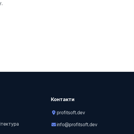
у.
Контакти
profitsoft.dev
у
хітектура
info@profitsoft.dev