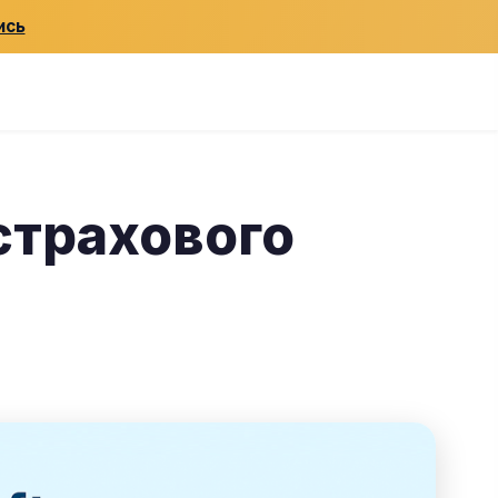
ись
 страхового