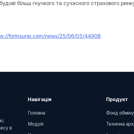
будові більш гнучкого та сучасного страхового ринк
ps://forinsurer.com/news/25/06/05/44908
Навігація
Продукт
Головна
Фонд обмін
ї.
Модулі
Технічна ар
несу в