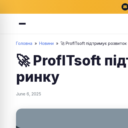
Головна
»
Новини
»
🚀 ProfITsoft підтримує розвиток с
🚀 ProfITsoft п
ринку
June 6, 2025