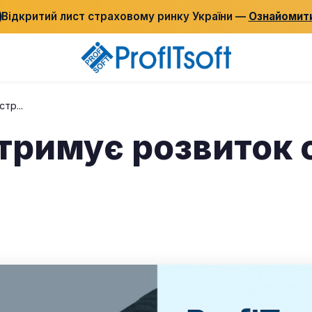
Відкритий лист страховому ринку України —
Ознайомит
тр...
ідтримує розвиток