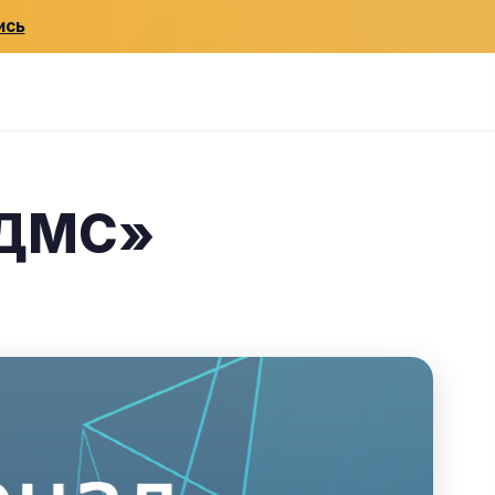
ись
 ДМС»