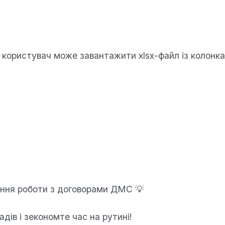
 користувач може завантажити xlsx-файл із колонка
ення роботи з договорами ДМС 💡
ів і зекономте час на рутині!