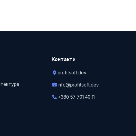
Контакти
profitsoft.dev
у
хітектура
info@profitsoft.dev
+380 57 701 40 11