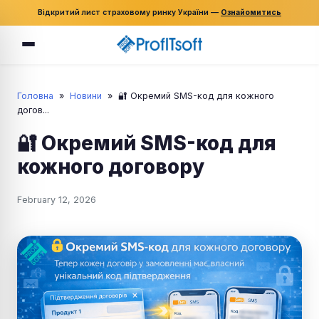
Відкритий лист страховому ринку України —
Ознайомитись
Головна
»
Новини
»
🔐 Окремий SMS-код для кожного
догов...
🔐 Окремий SMS-код для
кожного договору
February 12, 2026