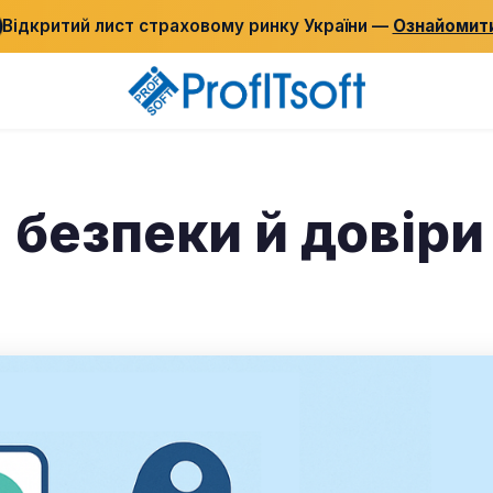
Відкритий лист страховому ринку України —
Ознайомит
я безпеки й довіри