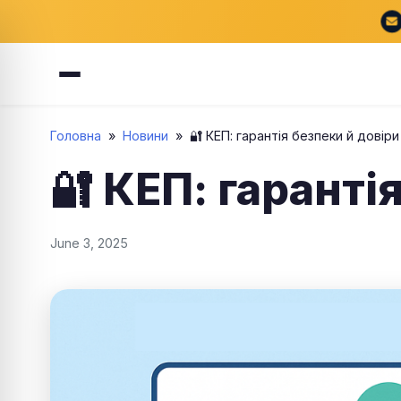
Головна
»
Новини
»
🔐 КЕП: гарантія безпеки й довіри
🔐 КЕП: гаранті
June 3, 2025