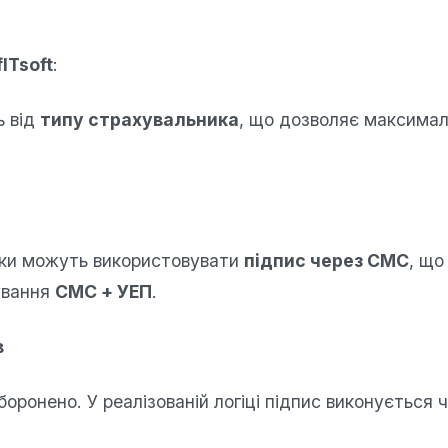
ITsoft
:
ь від
типу страхувальника
, що дозволяє максимал
ники можуть використовувати
підпис через СМС
, що
ування
СМС + УЕП
.
в
оронено. У реалізованій логіці підпис виконується 