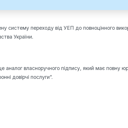
рену систему переходу від УЕП до повноцінного вик
ства України.
це аналог власноручного підпису, який має повну ю
нні довірчі послуги”.