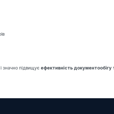
ів
 і значно підвищує
ефективність документообігу 