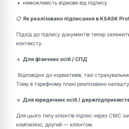
неможливість відмови від підпису
📋
Як реалізовано підписання в KSASK Prof
Підхід до підпису документів тепер залежит
контексту.
🔹
Для фізичних осіб / СПД
Відповідно до нормативів, такі страхуваль
Тому в тарифному плані реалізовано налашт
🔹
Для юридичних осіб / держпідприємст
Для цього типу клієнтів підпис через СМС заб
компанією, другий — клієнтом.