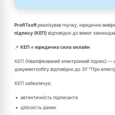
ProfITsoft
реалізував гнучку, юридично виві
підпису (КЕП)
відповідно до вимог законодав
📌
КЕП = юридична сила онлайн
КЕП (Кваліфікований електронний підпис) — 
документообігу відповідно до ЗУ “Про електро
КЕП забезпечує:
автентичність підписанта
цілісність даних